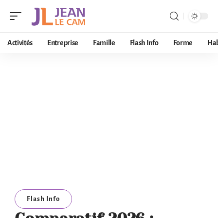
Activités
Entreprise
Famille
Flash Info
Forme
Hab
Flash Info