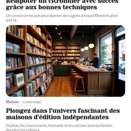
Rempoter un citronnier avec succès
grâce aux bonnes techniques
Un citronnier en pot peut donner des signes d'essoufflement alors
que la
…
Maison
7 min read
Plongez dans l’univers fascinant des
maisons d’édition indépendantes
Oubliez les classements formatés et les vitrines standardisées :
derrière les rideaux
…