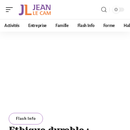
Activités
Entreprise
Famille
Flash Info
Forme
Hab
Flash Info