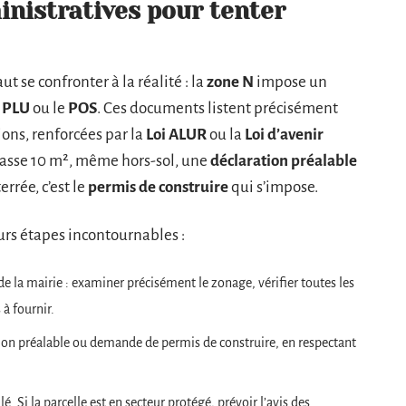
nistratives pour tenter
ut se confronter à la réalité : la
zone N
impose un
e
PLU
ou le
POS
. Ces documents listent précisément
ions, renforcées par la
Loi ALUR
ou la
Loi d’avenir
passe 10 m², même hors-sol, une
déclaration préalable
rrée, c’est le
permis de construire
qui s’impose.
urs étapes incontournables :
de la mairie : examiner précisément le zonage, vérifier toutes les
 à fournir.
ion préalable ou demande de permis de construire, en respectant
lé. Si la parcelle est en secteur protégé, prévoir l’avis des