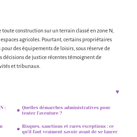
 toute construction sur un terrain classé en zone N,
 espaces agricoles. Pourtant, certains propriétaires
s pour des équipements de loisirs, sous réserve de
es décisions de justice récentes témoignent de
vités et tribunaux.
N :
Quelles démarches administratives pour
tenter l’aventure ?
on
Risques, sanctions et rares exceptions : ce
qu’il faut vraiment savoir avant de se lancer