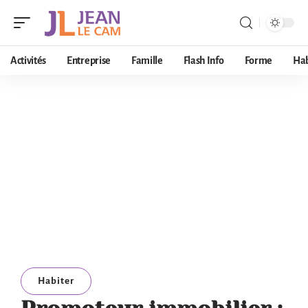
Activités
Entreprise
Famille
Flash Info
Forme
Hab
Habiter